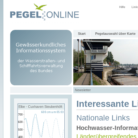
Hilfe
Link
Start
Pegelauswahl über Karte
Newsletter
Interessante L
Elbe - Cuxhaven Steubenhöft
Nationale Links
Hochwasser-Informa
Länderübergreifendes