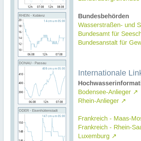
Bundesbehörden
RHEIN - Koblenz
Wasserstraßen- und Sc
Bundesamt für Seesch
Bundesanstalt für G
DONAU - Passau
Internationale Lin
Hochwasserinformat
Bodensee-Anlieger
↗
Rhein-Anlieger
↗
ODER - Eisenhüttenstadt
Frankreich - Maas-Mo
Frankreich - Rhein-Sa
Luxemburg
↗