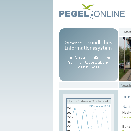
Start
Newsle
Int
Elbe - Cuxhaven Steubenhöft
Nati
Hochw
Lände
Bund