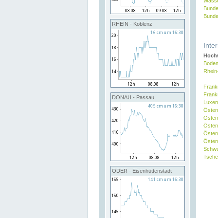
Wasse
Bunde
Bunde
RHEIN - Koblenz
Inte
Hochw
Boden
Rhein
Frank
Frank
DONAU - Passau
Luxe
Öster
Öster
Öster
Öster
Österr
Schw
Tsche
ODER - Eisenhüttenstadt