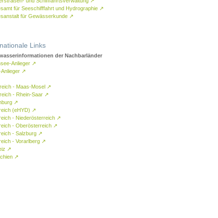
rstraßen- und Schifffahrtsverwaltung
↗
samt für Seeschifffahrt und Hydrographie
↗
sanstalt für Gewässerkunde
↗
rnationale Links
asserinformationen der Nachbarländer
see-Anlieger
↗
-Anlieger
↗
reich - Maas-Mosel
↗
reich - Rhein-Saar
↗
mburg
↗
reich (eHYD)
↗
reich - Niederösterreich
↗
reich - Oberösterreich
↗
reich - Salzburg
↗
eich - Vorarlberg
↗
eiz
↗
chien
↗