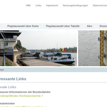
Hilfe
Links
Impressum
Nutzungsbedingungen
Datenschutz
Pegelauswahl über Karte
Pegelauswahl über Tabelle
Abo
Down
tter
eressante Links
onale Links
asser-Informationen der Bundesländer
rübergreifendes Hochwasserportal
↗
esbehörden