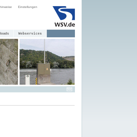
hinweise
Einstellungen
loads
Webservices