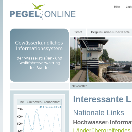
Hilfe
Link
Start
Pegelauswahl über Karte
Newsletter
Interessante L
Elbe - Cuxhaven Steubenhöft
Nationale Links
Hochwasser-Informa
Länderübergreifendes