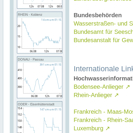
Bundesbehörden
RHEIN - Koblenz
Wasserstraßen- und Sc
Bundesamt für Seesch
Bundesanstalt für G
DONAU - Passau
Internationale Lin
Hochwasserinformat
Bodensee-Anlieger
↗
Rhein-Anlieger
↗
ODER - Eisenhüttenstadt
Frankreich - Maas-Mo
Frankreich - Rhein-Sa
Luxemburg
↗