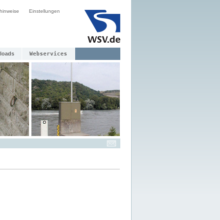
hinweise
Einstellungen
loads
Webservices