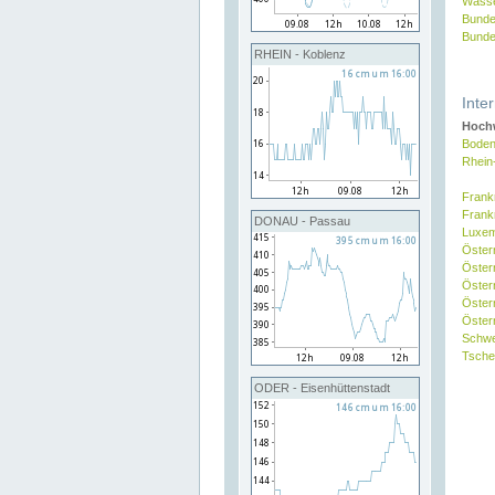
Wasse
Bunde
Bunde
RHEIN - Koblenz
Inte
Hochw
Boden
Rhein
Frank
Frank
DONAU - Passau
Luxe
Öster
Öster
Öster
Öster
Österr
Schw
Tsche
ODER - Eisenhüttenstadt