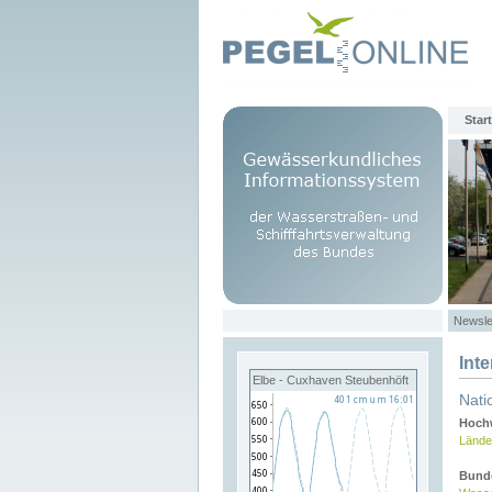
Start
Newsle
Int
Elbe - Cuxhaven Steubenhöft
Nati
Hochw
Lände
Bund