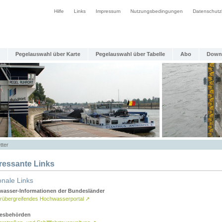
Hilfe
Links
Impressum
Nutzungsbedingungen
Datenschutz
Pegelauswahl über Karte
Pegelauswahl über Tabelle
Abo
Down
tter
eressante Links
onale Links
asser-Informationen der Bundesländer
rübergreifendes Hochwasserportal
↗
esbehörden