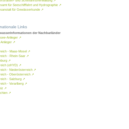
rstraßen- und Schifffahrtsverwaltung
↗
samt für Seeschifffahrt und Hydrographie
↗
sanstalt für Gewässerkunde
↗
rnationale Links
asserinformationen der Nachbarländer
see-Anlieger
↗
-Anlieger
↗
reich - Maas-Mosel
↗
reich - Rhein-Saar
↗
mburg
↗
reich (eHYD)
↗
reich - Niederösterreich
↗
reich - Oberösterreich
↗
reich - Salzburg
↗
eich - Vorarlberg
↗
eiz
↗
chien
↗