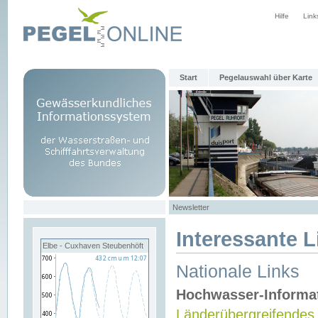
Hilfe
Link
Start
Pegelauswahl über Karte
Newsletter
Interessante L
Elbe - Cuxhaven Steubenhöft
Nationale Links
Hochwasser-Informa
Länderübergreifendes