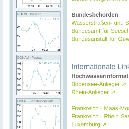
Bundesbehörden
RHEIN - Koblenz
Wasserstraßen- und Sc
Bundesamt für Seesch
Bundesanstalt für G
DONAU - Passau
Internationale Lin
Hochwasserinformat
Bodensee-Anlieger
↗
Rhein-Anlieger
↗
ODER - Eisenhüttenstadt
Frankreich - Maas-Mo
Frankreich - Rhein-Sa
Luxemburg
↗