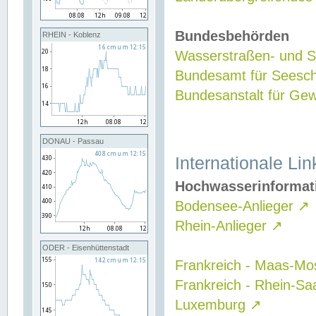
Bundesbehörden
RHEIN - Koblenz
Wasserstraßen- und Sc
Bundesamt für Seesch
Bundesanstalt für G
DONAU - Passau
Internationale Lin
Hochwasserinformat
Bodensee-Anlieger
↗
Rhein-Anlieger
↗
ODER - Eisenhüttenstadt
Frankreich - Maas-Mo
Frankreich - Rhein-Sa
Luxemburg
↗