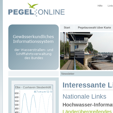
Hilfe
Link
Start
Pegelauswahl über Karte
Newsletter
Interessante L
Elbe - Cuxhaven Steubenhöft
Nationale Links
Hochwasser-Informa
Länderübergreifendes