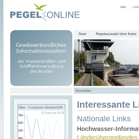
Hilfe
Link
Start
Pegelauswahl über Karte
Newsletter
Interessante L
Elbe - Cuxhaven Steubenhöft
Nationale Links
Hochwasser-Informa
Länderübergreifendes