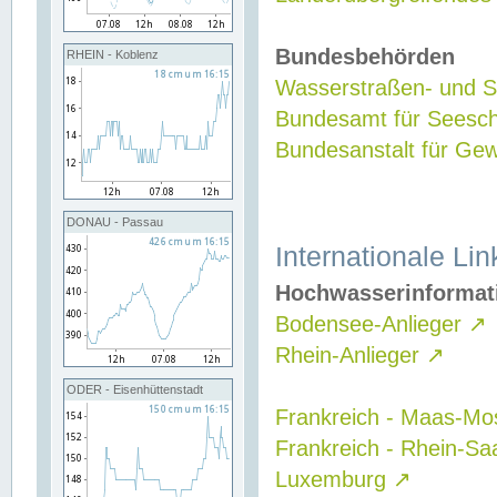
Bundesbehörden
RHEIN - Koblenz
Wasserstraßen- und Sc
Bundesamt für Seesch
Bundesanstalt für G
DONAU - Passau
Internationale Lin
Hochwasserinformat
Bodensee-Anlieger
↗
Rhein-Anlieger
↗
ODER - Eisenhüttenstadt
Frankreich - Maas-Mo
Frankreich - Rhein-Sa
Luxemburg
↗