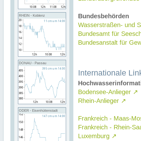
Bundesbehörden
RHEIN - Koblenz
Wasserstraßen- und Sc
Bundesamt für Seesch
Bundesanstalt für G
DONAU - Passau
Internationale Lin
Hochwasserinformat
Bodensee-Anlieger
↗
Rhein-Anlieger
↗
ODER - Eisenhüttenstadt
Frankreich - Maas-Mo
Frankreich - Rhein-Sa
Luxemburg
↗