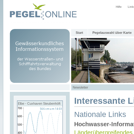
Hilfe
Link
Start
Pegelauswahl über Karte
Newsletter
Interessante L
Elbe - Cuxhaven Steubenhöft
Nationale Links
Hochwasser-Informa
Länderübergreifendes