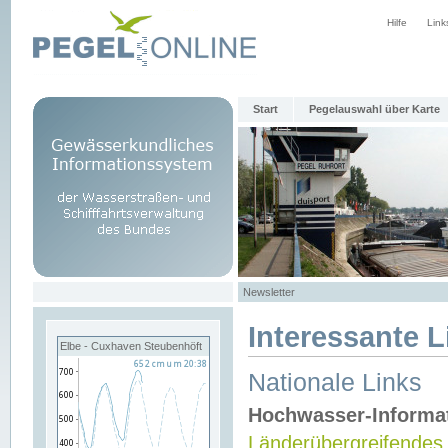
Hilfe
Link
Start
Pegelauswahl über Karte
Newsletter
Interessante L
Elbe - Cuxhaven Steubenhöft
Nationale Links
Hochwasser-Informa
Länderübergreifendes