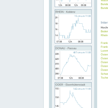
Wasse
Bunde
Bunde
RHEIN - Koblenz
Inte
Hochw
Boden
Rhein
Frank
Frank
DONAU - Passau
Luxe
Öster
Öster
Öster
Öster
Österr
Schw
Tsche
ODER - Eisenhüttenstadt