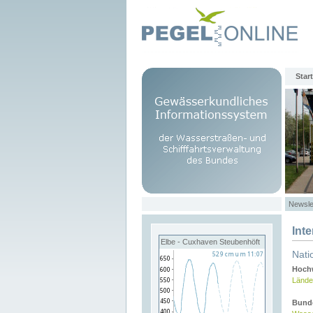
Start
Newsle
Int
Elbe - Cuxhaven Steubenhöft
Nati
Hochw
Lände
Bund