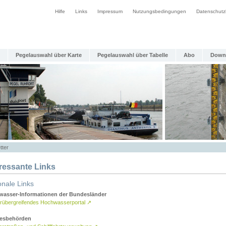
Hilfe
Links
Impressum
Nutzungsbedingungen
Datenschutz
Pegelauswahl über Karte
Pegelauswahl über Tabelle
Abo
Down
tter
eressante Links
onale Links
asser-Informationen der Bundesländer
rübergreifendes Hochwasserportal
↗
esbehörden