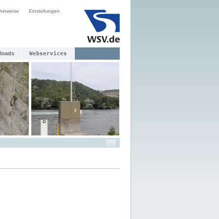
hinweise
Einstellungen
loads
Webservices