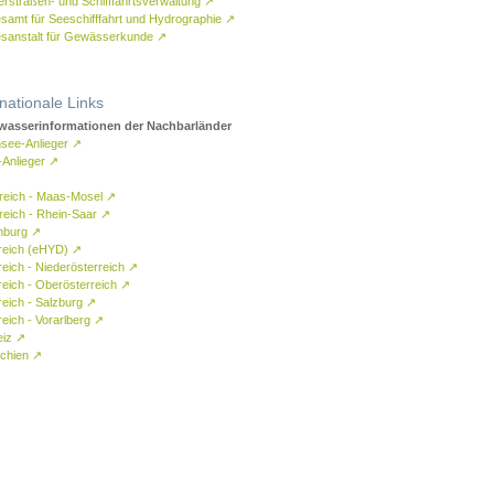
rstraßen- und Schifffahrtsverwaltung
↗
samt für Seeschifffahrt und Hydrographie
↗
sanstalt für Gewässerkunde
↗
rnationale Links
asserinformationen der Nachbarländer
see-Anlieger
↗
-Anlieger
↗
reich - Maas-Mosel
↗
reich - Rhein-Saar
↗
mburg
↗
reich (eHYD)
↗
reich - Niederösterreich
↗
reich - Oberösterreich
↗
reich - Salzburg
↗
eich - Vorarlberg
↗
eiz
↗
chien
↗