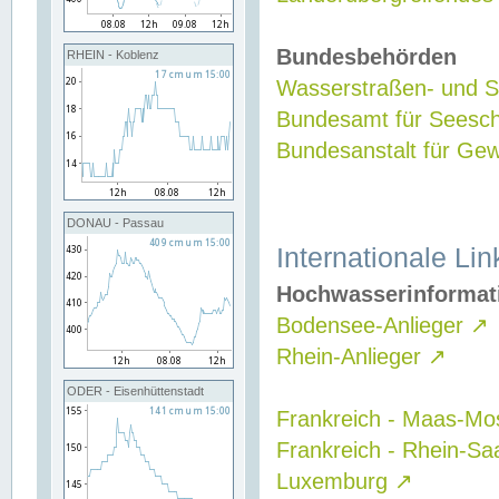
Bundesbehörden
RHEIN - Koblenz
Wasserstraßen- und Sc
Bundesamt für Seesch
Bundesanstalt für G
DONAU - Passau
Internationale Lin
Hochwasserinformat
Bodensee-Anlieger
↗
Rhein-Anlieger
↗
ODER - Eisenhüttenstadt
Frankreich - Maas-Mo
Frankreich - Rhein-Sa
Luxemburg
↗