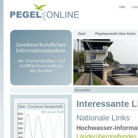
Hilfe
Link
Start
Pegelauswahl über Karte
Newsletter
Interessante L
Elbe - Cuxhaven Steubenhöft
Nationale Links
Hochwasser-Informa
Länderübergreifendes