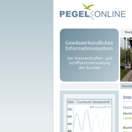
Start
Newsle
Int
Elbe - Cuxhaven Steubenhöft
Nati
Hochw
Lände
Bund