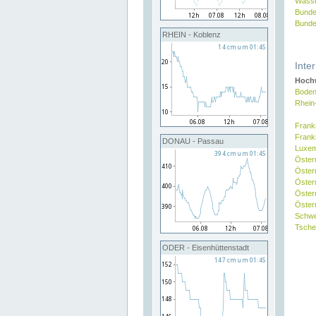
Wasse
Bunde
Bunde
RHEIN - Koblenz
Inte
Hochw
Boden
Rhein
Frank
Frank
DONAU - Passau
Luxe
Öster
Öster
Öster
Öster
Österr
Schw
Tsche
ODER - Eisenhüttenstadt