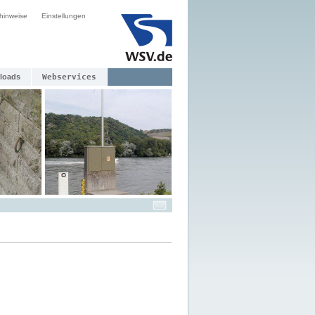
hinweise
Einstellungen
loads
Webservices