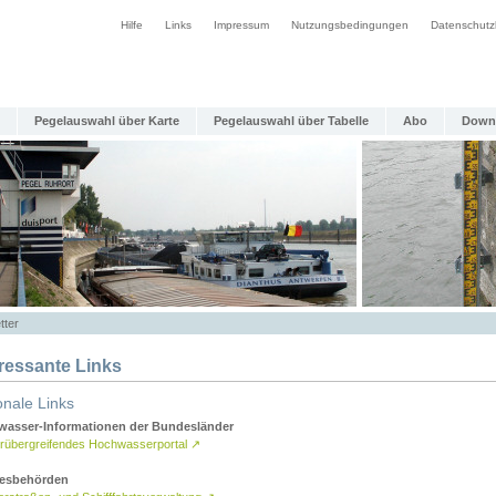
Hilfe
Links
Impressum
Nutzungsbedingungen
Datenschutz
Pegelauswahl über Karte
Pegelauswahl über Tabelle
Abo
Down
tter
eressante Links
onale Links
asser-Informationen der Bundesländer
rübergreifendes Hochwasserportal
↗
esbehörden