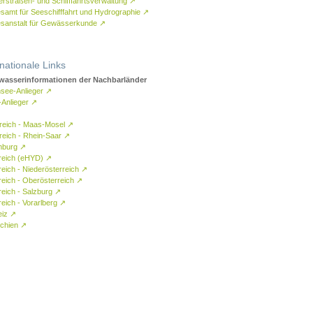
rstraßen- und Schifffahrtsverwaltung
↗
samt für Seeschifffahrt und Hydrographie
↗
sanstalt für Gewässerkunde
↗
rnationale Links
asserinformationen der Nachbarländer
see-Anlieger
↗
-Anlieger
↗
reich - Maas-Mosel
↗
reich - Rhein-Saar
↗
mburg
↗
reich (eHYD)
↗
reich - Niederösterreich
↗
reich - Oberösterreich
↗
reich - Salzburg
↗
eich - Vorarlberg
↗
eiz
↗
chien
↗