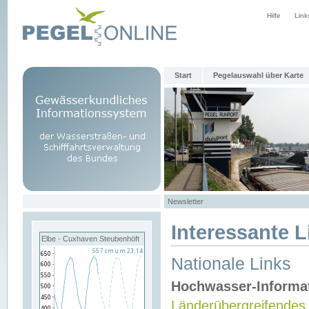
Hilfe
Link
Start
Pegelauswahl über Karte
Newsletter
Interessante L
Elbe - Cuxhaven Steubenhöft
Nationale Links
Hochwasser-Informa
Länderübergreifendes