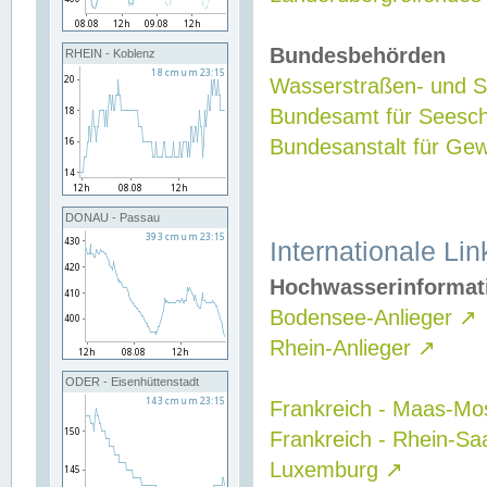
Bundesbehörden
RHEIN - Koblenz
Wasserstraßen- und Sc
Bundesamt für Seesch
Bundesanstalt für G
DONAU - Passau
Internationale Lin
Hochwasserinformat
Bodensee-Anlieger
↗
Rhein-Anlieger
↗
ODER - Eisenhüttenstadt
Frankreich - Maas-Mo
Frankreich - Rhein-Sa
Luxemburg
↗