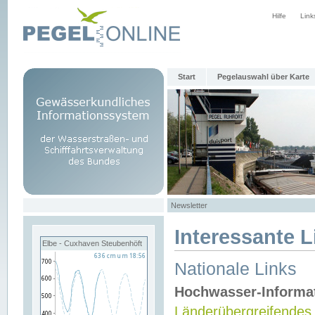
Hilfe
Link
Start
Pegelauswahl über Karte
Newsletter
Interessante L
Elbe - Cuxhaven Steubenhöft
Nationale Links
Hochwasser-Informa
Länderübergreifendes