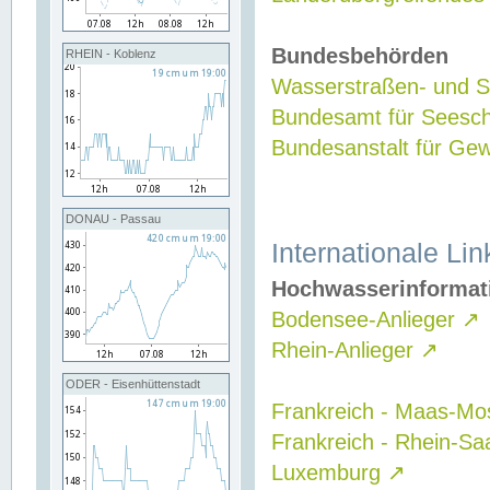
Bundesbehörden
RHEIN - Koblenz
Wasserstraßen- und Sc
Bundesamt für Seesch
Bundesanstalt für G
DONAU - Passau
Internationale Lin
Hochwasserinformat
Bodensee-Anlieger
↗
Rhein-Anlieger
↗
ODER - Eisenhüttenstadt
Frankreich - Maas-Mo
Frankreich - Rhein-Sa
Luxemburg
↗