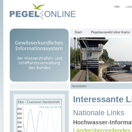
Hilfe
Link
Start
Pegelauswahl über Karte
Newsletter
Interessante L
Elbe - Cuxhaven Steubenhöft
Nationale Links
Hochwasser-Informa
Länderübergreifendes