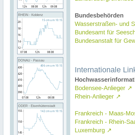
Bundesbehörden
RHEIN - Koblenz
Wasserstraßen- und Sc
Bundesamt für Seesch
Bundesanstalt für G
DONAU - Passau
Internationale Lin
Hochwasserinformat
Bodensee-Anlieger
↗
Rhein-Anlieger
↗
ODER - Eisenhüttenstadt
Frankreich - Maas-Mo
Frankreich - Rhein-Sa
Luxemburg
↗