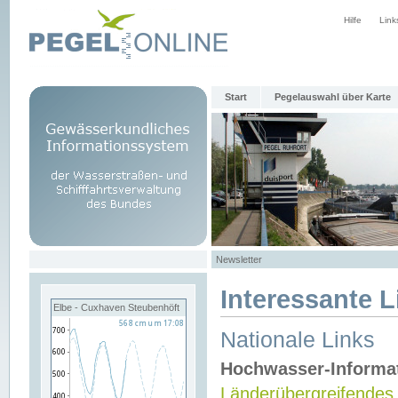
Hilfe
Link
Start
Pegelauswahl über Karte
Newsletter
Interessante L
Elbe - Cuxhaven Steubenhöft
Nationale Links
Hochwasser-Informa
Länderübergreifendes