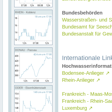
Bundesbehörden
RHEIN - Koblenz
Wasserstraßen- und Sc
Bundesamt für Seesch
Bundesanstalt für G
DONAU - Passau
Internationale Lin
Hochwasserinformat
Bodensee-Anlieger
↗
Rhein-Anlieger
↗
ODER - Eisenhüttenstadt
Frankreich - Maas-Mo
Frankreich - Rhein-Sa
Luxemburg
↗