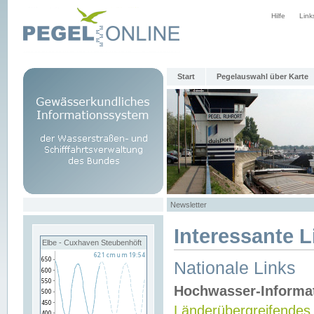
Hilfe
Link
Start
Pegelauswahl über Karte
Newsletter
Interessante L
Elbe - Cuxhaven Steubenhöft
Nationale Links
Hochwasser-Informa
Länderübergreifendes