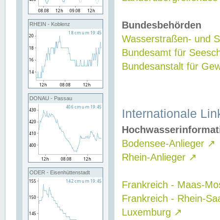
Bundesbehörden
RHEIN - Koblenz
Wasserstraßen- und Sc
Bundesamt für Seesch
Bundesanstalt für G
DONAU - Passau
Internationale Lin
Hochwasserinformat
Bodensee-Anlieger
↗
Rhein-Anlieger
↗
ODER - Eisenhüttenstadt
Frankreich - Maas-Mo
Frankreich - Rhein-Sa
Luxemburg
↗