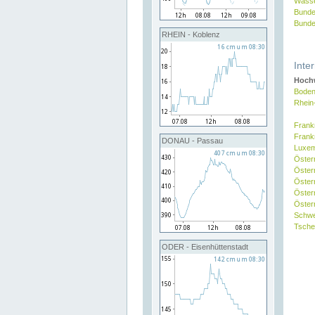
Wasse
Bunde
Bunde
RHEIN - Koblenz
Inte
Hochw
Boden
Rhein
Frank
Frank
DONAU - Passau
Luxe
Öster
Öster
Öster
Öster
Österr
Schw
Tsche
ODER - Eisenhüttenstadt