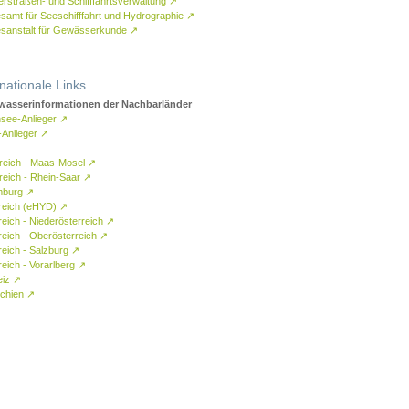
rstraßen- und Schifffahrtsverwaltung
↗
samt für Seeschifffahrt und Hydrographie
↗
sanstalt für Gewässerkunde
↗
rnationale Links
asserinformationen der Nachbarländer
see-Anlieger
↗
-Anlieger
↗
reich - Maas-Mosel
↗
reich - Rhein-Saar
↗
mburg
↗
reich (eHYD)
↗
reich - Niederösterreich
↗
reich - Oberösterreich
↗
reich - Salzburg
↗
eich - Vorarlberg
↗
eiz
↗
chien
↗