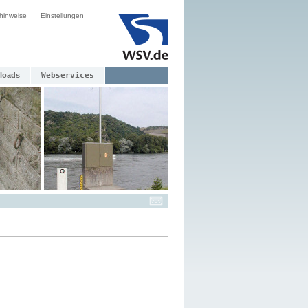
hinweise
Einstellungen
loads
Webservices