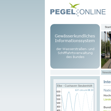
Start
Newsle
Int
Elbe - Cuxhaven Steubenhöft
Nati
Hochw
Lände
Bund