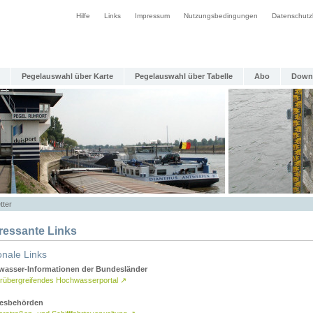
Hilfe
Links
Impressum
Nutzungsbedingungen
Datenschutz
Pegelauswahl über Karte
Pegelauswahl über Tabelle
Abo
Down
tter
eressante Links
onale Links
asser-Informationen der Bundesländer
rübergreifendes Hochwasserportal
↗
esbehörden