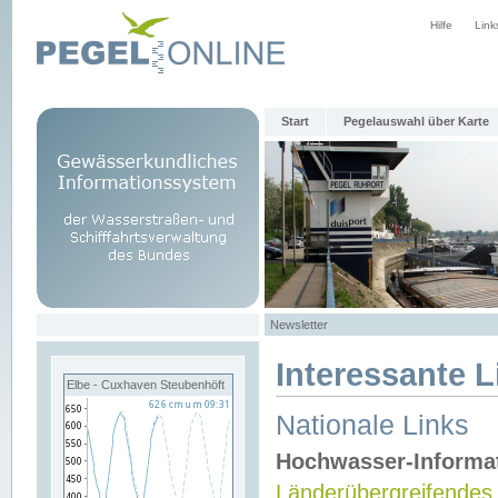
Hilfe
Link
Start
Pegelauswahl über Karte
Newsletter
Interessante L
Elbe - Cuxhaven Steubenhöft
Nationale Links
Hochwasser-Informa
Länderübergreifendes