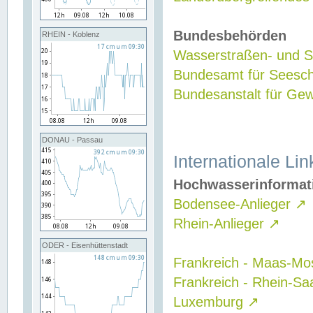
Bundesbehörden
RHEIN - Koblenz
Wasserstraßen- und Sc
Bundesamt für Seesch
Bundesanstalt für G
DONAU - Passau
Internationale Lin
Hochwasserinformat
Bodensee-Anlieger
↗
Rhein-Anlieger
↗
ODER - Eisenhüttenstadt
Frankreich - Maas-Mo
Frankreich - Rhein-Sa
Luxemburg
↗