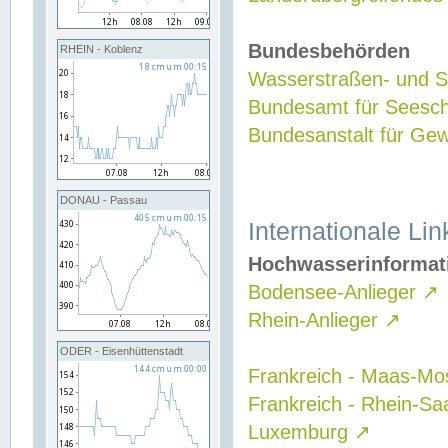
Bundesbehörden
RHEIN - Koblenz
Wasserstraßen- und Sc
Bundesamt für Seesch
Bundesanstalt für G
DONAU - Passau
Internationale Lin
Hochwasserinformat
Bodensee-Anlieger
↗
Rhein-Anlieger
↗
ODER - Eisenhüttenstadt
Frankreich - Maas-Mo
Frankreich - Rhein-Sa
Luxemburg
↗