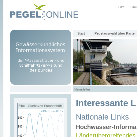
Hilfe
Link
Start
Pegelauswahl über Karte
Newsletter
Interessante L
Elbe - Cuxhaven Steubenhöft
Nationale Links
Hochwasser-Informa
Länderübergreifendes