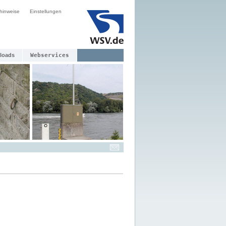
hinweise
Einstellungen
loads
Webservices