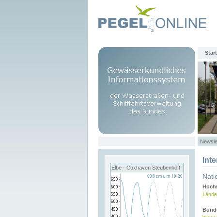
Start
Newsle
Int
Elbe - Cuxhaven Steubenhöft
Nati
Hochw
Lände
Bund