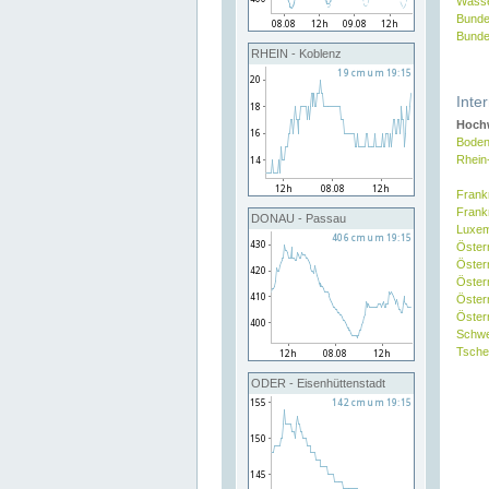
Wasse
Bunde
Bunde
RHEIN - Koblenz
Inte
Hochw
Boden
Rhein
Frank
Frank
DONAU - Passau
Luxe
Öster
Öster
Öster
Öster
Österr
Schw
Tsche
ODER - Eisenhüttenstadt