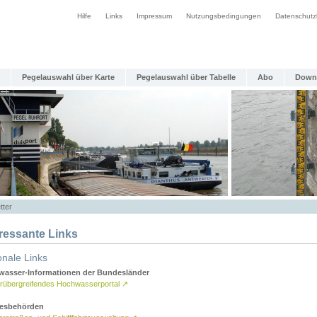
Hilfe
Links
Impressum
Nutzungsbedingungen
Datenschutz
Pegelauswahl über Karte
Pegelauswahl über Tabelle
Abo
Down
tter
eressante Links
onale Links
asser-Informationen der Bundesländer
rübergreifendes Hochwasserportal
↗
esbehörden