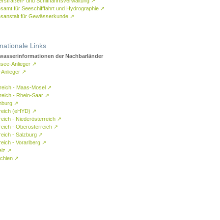
rstraßen- und Schifffahrtsverwaltung
↗
samt für Seeschifffahrt und Hydrographie
↗
sanstalt für Gewässerkunde
↗
rnationale Links
asserinformationen der Nachbarländer
see-Anlieger
↗
-Anlieger
↗
reich - Maas-Mosel
↗
reich - Rhein-Saar
↗
mburg
↗
reich (eHYD)
↗
reich - Niederösterreich
↗
reich - Oberösterreich
↗
reich - Salzburg
↗
eich - Vorarlberg
↗
eiz
↗
chien
↗