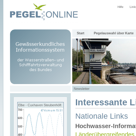
Hilfe
Link
Start
Pegelauswahl über Karte
Newsletter
Interessante L
Elbe - Cuxhaven Steubenhöft
Nationale Links
Hochwasser-Informa
Länderübergreifendes