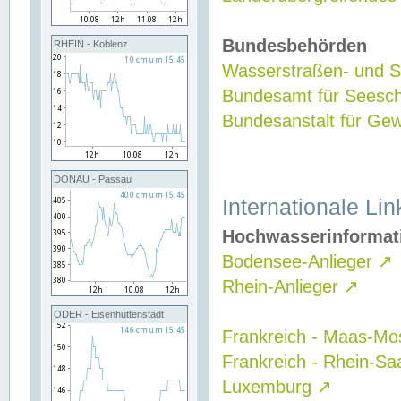
Bundesbehörden
RHEIN - Koblenz
Wasserstraßen- und Sc
Bundesamt für Seesch
Bundesanstalt für G
DONAU - Passau
Internationale Lin
Hochwasserinformat
Bodensee-Anlieger
↗
Rhein-Anlieger
↗
ODER - Eisenhüttenstadt
Frankreich - Maas-Mo
Frankreich - Rhein-Sa
Luxemburg
↗