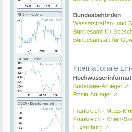
Bundesbehörden
RHEIN - Koblenz
Wasserstraßen- und Sc
Bundesamt für Seesch
Bundesanstalt für G
DONAU - Passau
Internationale Lin
Hochwasserinformat
Bodensee-Anlieger
↗
Rhein-Anlieger
↗
ODER - Eisenhüttenstadt
Frankreich - Maas-Mo
Frankreich - Rhein-Sa
Luxemburg
↗