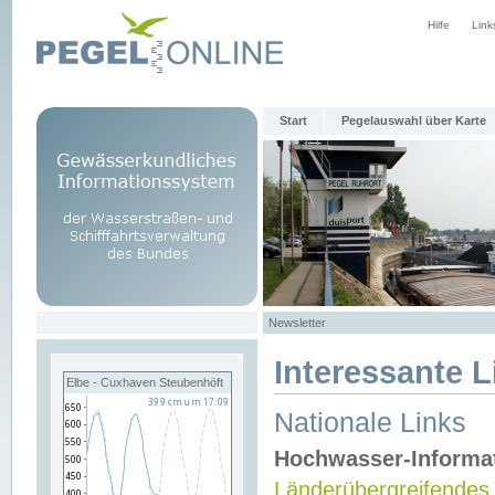
Hilfe
Link
Start
Pegelauswahl über Karte
Newsletter
Interessante L
Elbe - Cuxhaven Steubenhöft
Nationale Links
Hochwasser-Informa
Länderübergreifendes