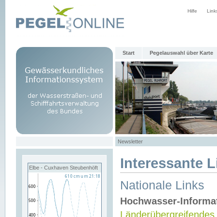
Hilfe
Link
Start
Pegelauswahl über Karte
Newsletter
Interessante L
Elbe - Cuxhaven Steubenhöft
Nationale Links
Hochwasser-Informa
Länderübergreifendes