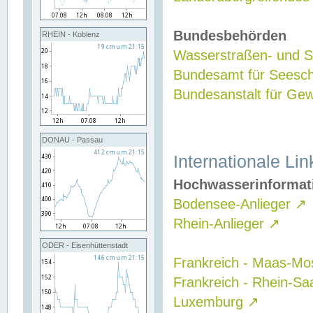
Bundesbehörden
RHEIN - Koblenz
Wasserstraßen- und Sc
Bundesamt für Seesch
Bundesanstalt für G
DONAU - Passau
Internationale Lin
Hochwasserinformat
Bodensee-Anlieger
↗
Rhein-Anlieger
↗
ODER - Eisenhüttenstadt
Frankreich - Maas-Mo
Frankreich - Rhein-Sa
Luxemburg
↗