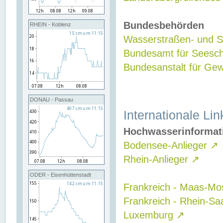
Bundesbehörden
RHEIN - Koblenz
Wasserstraßen- und Sc
Bundesamt für Seesch
Bundesanstalt für G
DONAU - Passau
Internationale Lin
Hochwasserinformat
Bodensee-Anlieger
↗
Rhein-Anlieger
↗
ODER - Eisenhüttenstadt
Frankreich - Maas-Mo
Frankreich - Rhein-Sa
Luxemburg
↗