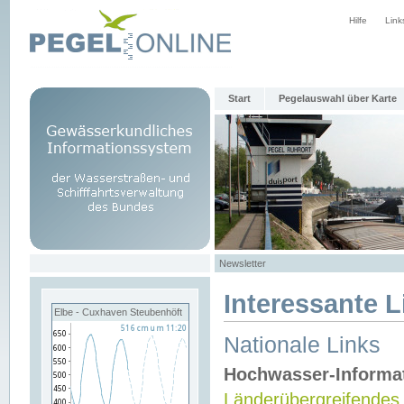
Hilfe
Link
Start
Pegelauswahl über Karte
Newsletter
Interessante L
Elbe - Cuxhaven Steubenhöft
Nationale Links
Hochwasser-Informa
Länderübergreifendes