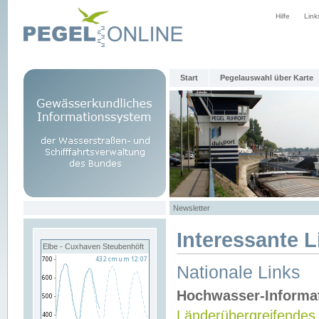
Hilfe
Link
Start
Pegelauswahl über Karte
Newsletter
Interessante L
Elbe - Cuxhaven Steubenhöft
Nationale Links
Hochwasser-Informa
Länderübergreifendes