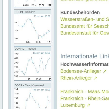
Bundesbehörden
RHEIN - Koblenz
Wasserstraßen- und Sc
Bundesamt für Seesch
Bundesanstalt für G
DONAU - Passau
Internationale Lin
Hochwasserinformat
Bodensee-Anlieger
↗
Rhein-Anlieger
↗
ODER - Eisenhüttenstadt
Frankreich - Maas-Mo
Frankreich - Rhein-Sa
Luxemburg
↗