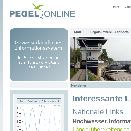
Hilfe
Link
Start
Pegelauswahl über Karte
Newsletter
Interessante L
Elbe - Cuxhaven Steubenhöft
Nationale Links
Hochwasser-Informa
Länderübergreifendes