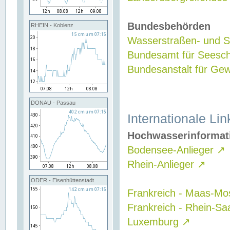
Bundesbehörden
RHEIN - Koblenz
Wasserstraßen- und Sc
Bundesamt für Seesch
Bundesanstalt für G
DONAU - Passau
Internationale Lin
Hochwasserinformat
Bodensee-Anlieger
↗
Rhein-Anlieger
↗
ODER - Eisenhüttenstadt
Frankreich - Maas-Mo
Frankreich - Rhein-Sa
Luxemburg
↗