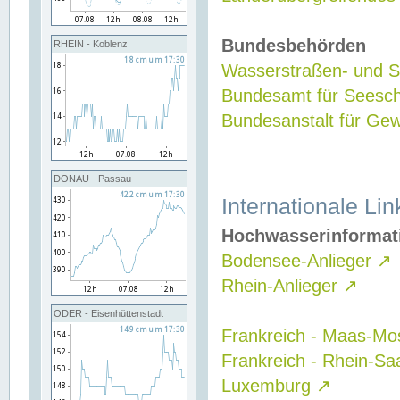
Bundesbehörden
RHEIN - Koblenz
Wasserstraßen- und Sc
Bundesamt für Seesch
Bundesanstalt für G
DONAU - Passau
Internationale Lin
Hochwasserinformat
Bodensee-Anlieger
↗
Rhein-Anlieger
↗
ODER - Eisenhüttenstadt
Frankreich - Maas-Mo
Frankreich - Rhein-Sa
Luxemburg
↗