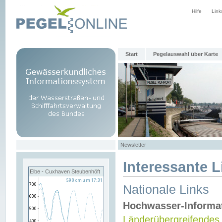
Hilfe
Link
Start
Pegelauswahl über Karte
Newsletter
Interessante L
Elbe - Cuxhaven Steubenhöft
Nationale Links
Hochwasser-Informa
Länderübergreifendes