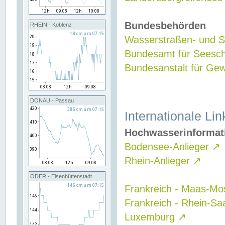
Bundesbehörden
RHEIN - Koblenz
Wasserstraßen- und Sc
Bundesamt für Seesch
Bundesanstalt für G
DONAU - Passau
Internationale Lin
Hochwasserinformat
Bodensee-Anlieger
↗
Rhein-Anlieger
↗
ODER - Eisenhüttenstadt
Frankreich - Maas-Mo
Frankreich - Rhein-Sa
Luxemburg
↗