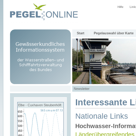
Hilfe
Link
Start
Pegelauswahl über Karte
Newsletter
Interessante L
Elbe - Cuxhaven Steubenhöft
Nationale Links
Hochwasser-Informa
Länderübergreifendes