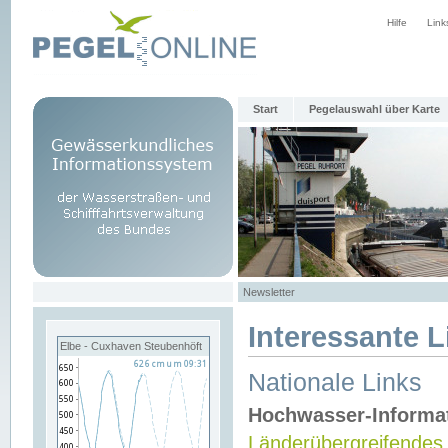
Hilfe
Link
Start
Pegelauswahl über Karte
Newsletter
Interessante L
Elbe - Cuxhaven Steubenhöft
Nationale Links
Hochwasser-Informa
Länderübergreifendes