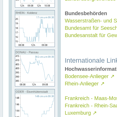
Bundesbehörden
RHEIN - Koblenz
Wasserstraßen- und Sc
Bundesamt für Seesch
Bundesanstalt für G
DONAU - Passau
Internationale Lin
Hochwasserinformat
Bodensee-Anlieger
↗
Rhein-Anlieger
↗
ODER - Eisenhüttenstadt
Frankreich - Maas-Mo
Frankreich - Rhein-Sa
Luxemburg
↗