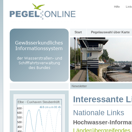
Hilfe
Link
Start
Pegelauswahl über Karte
Newsletter
Interessante L
Elbe - Cuxhaven Steubenhöft
Nationale Links
Hochwasser-Informa
Länderübergreifendes