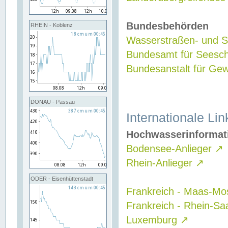
Bundesbehörden
RHEIN - Koblenz
Wasserstraßen- und Sc
Bundesamt für Seesch
Bundesanstalt für G
DONAU - Passau
Internationale Lin
Hochwasserinformat
Bodensee-Anlieger
↗
Rhein-Anlieger
↗
ODER - Eisenhüttenstadt
Frankreich - Maas-Mo
Frankreich - Rhein-Sa
Luxemburg
↗