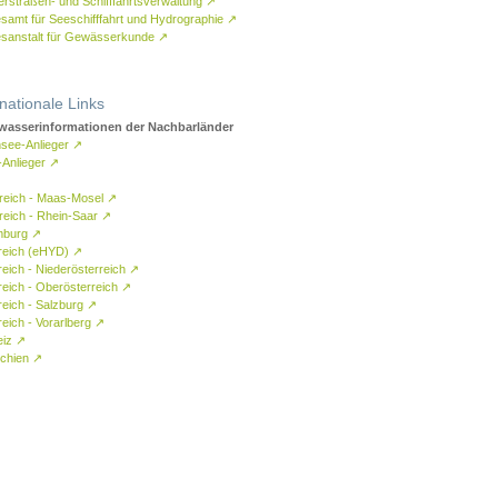
rstraßen- und Schifffahrtsverwaltung
↗
samt für Seeschifffahrt und Hydrographie
↗
sanstalt für Gewässerkunde
↗
rnationale Links
asserinformationen der Nachbarländer
see-Anlieger
↗
-Anlieger
↗
reich - Maas-Mosel
↗
reich - Rhein-Saar
↗
mburg
↗
reich (eHYD)
↗
reich - Niederösterreich
↗
reich - Oberösterreich
↗
reich - Salzburg
↗
eich - Vorarlberg
↗
eiz
↗
chien
↗