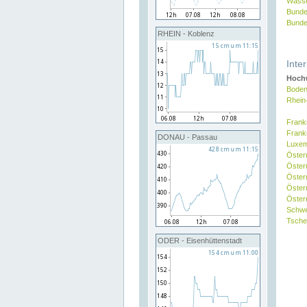
Wasse
Bunde
Bunde
RHEIN - Koblenz
Inte
Hochw
Boden
Rhein
Frank
Frank
DONAU - Passau
Luxe
Öster
Öster
Öster
Öster
Österr
Schw
Tsche
ODER - Eisenhüttenstadt