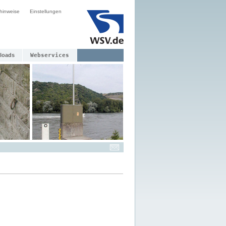
hinweise
Einstellungen
loads
Webservices