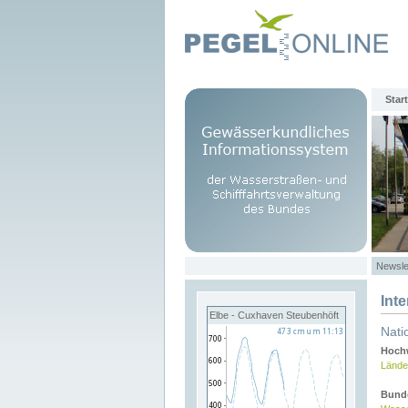
Start
Newsle
Int
Elbe - Cuxhaven Steubenhöft
Nati
Hochw
Lände
Bund