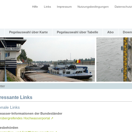
Hilfe
Links
Impressum
Nutzungsbedingungen
Datenschutz
Pegelauswahl über Karte
Pegelauswahl über Tabelle
Abo
Down
tter
eressante Links
onale Links
asser-Informationen der Bundesländer
rübergreifendes Hochwasserportal
↗
esbehörden