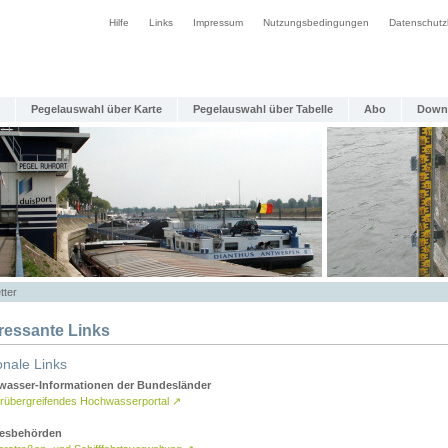
Hilfe
Links
Impressum
Nutzungsbedingungen
Datenschutz
Pegelauswahl über Karte
Pegelauswahl über Tabelle
Abo
Down
tter
eressante Links
onale Links
asser-Informationen der Bundesländer
rübergreifendes Hochwasserportal
↗
esbehörden