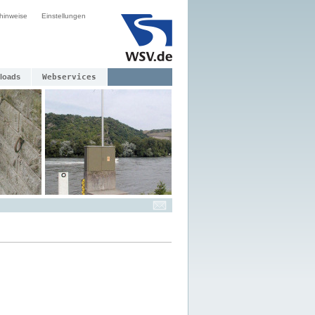
hinweise
Einstellungen
loads
Webservices