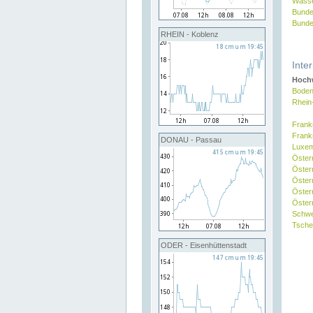
Wasse
Bunde
Bunde
RHEIN - Koblenz
Inte
Hochw
Boden
Rhein
Frank
Frank
DONAU - Passau
Luxe
Öster
Öster
Öster
Öster
Österr
Schw
Tsche
ODER - Eisenhüttenstadt