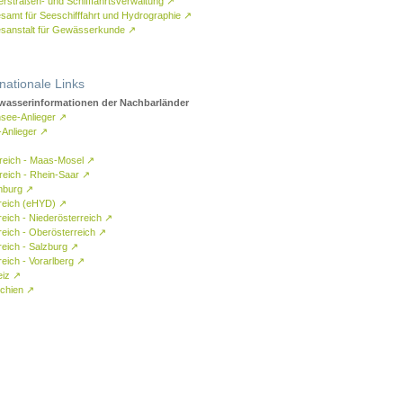
rstraßen- und Schifffahrtsverwaltung
↗
samt für Seeschifffahrt und Hydrographie
↗
sanstalt für Gewässerkunde
↗
rnationale Links
asserinformationen der Nachbarländer
see-Anlieger
↗
-Anlieger
↗
reich - Maas-Mosel
↗
reich - Rhein-Saar
↗
mburg
↗
reich (eHYD)
↗
reich - Niederösterreich
↗
reich - Oberösterreich
↗
reich - Salzburg
↗
eich - Vorarlberg
↗
eiz
↗
chien
↗