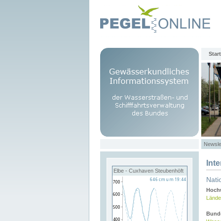
Start
Newsle
Int
Elbe - Cuxhaven Steubenhöft
Nati
Hochw
Lände
Bund