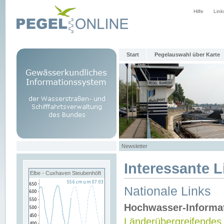
Hilfe
Link
Start
Pegelauswahl über Karte
Newsletter
Interessante L
Elbe - Cuxhaven Steubenhöft
Nationale Links
Hochwasser-Informa
Länderübergreifendes