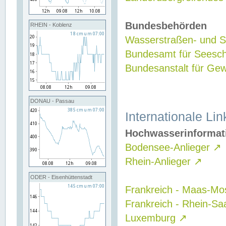
Bundesbehörden
RHEIN - Koblenz
Wasserstraßen- und Sc
Bundesamt für Seesch
Bundesanstalt für G
DONAU - Passau
Internationale Lin
Hochwasserinformat
Bodensee-Anlieger
↗
Rhein-Anlieger
↗
ODER - Eisenhüttenstadt
Frankreich - Maas-Mo
Frankreich - Rhein-Sa
Luxemburg
↗