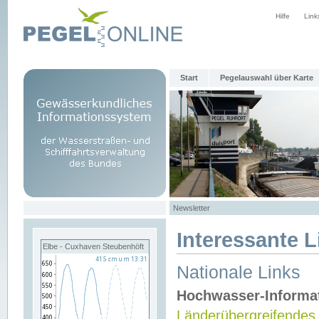
Hilfe
Link
Start
Pegelauswahl über Karte
Newsletter
Interessante L
Elbe - Cuxhaven Steubenhöft
Nationale Links
Hochwasser-Informa
Länderübergreifendes