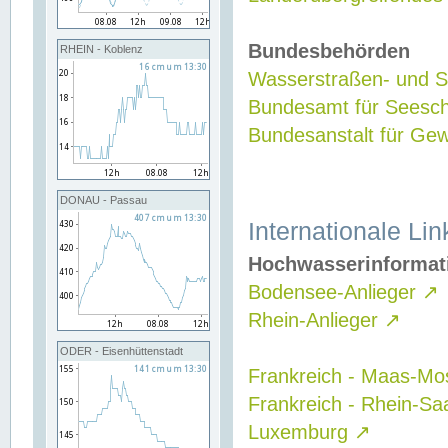
Bundesbehörden
RHEIN - Koblenz
Wasserstraßen- und Sc
Bundesamt für Seesch
Bundesanstalt für G
DONAU - Passau
Internationale Lin
Hochwasserinformat
Bodensee-Anlieger
↗
Rhein-Anlieger
↗
ODER - Eisenhüttenstadt
Frankreich - Maas-Mo
Frankreich - Rhein-Sa
Luxemburg
↗