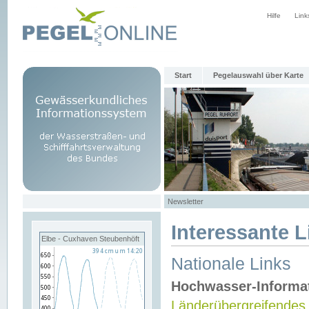
Hilfe
Link
Start
Pegelauswahl über Karte
Newsletter
Interessante L
Elbe - Cuxhaven Steubenhöft
Nationale Links
Hochwasser-Informa
Länderübergreifendes