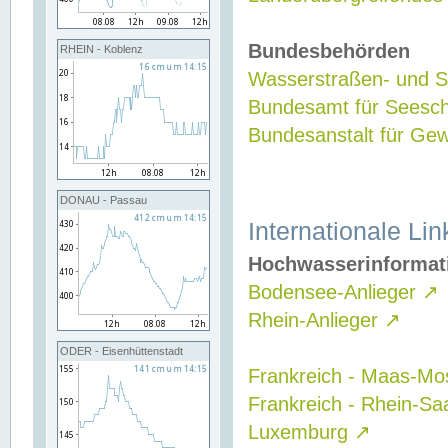
Bundesbehörden
RHEIN - Koblenz
Wasserstraßen- und Sc
Bundesamt für Seesch
Bundesanstalt für G
DONAU - Passau
Internationale Lin
Hochwasserinformat
Bodensee-Anlieger
↗
Rhein-Anlieger
↗
ODER - Eisenhüttenstadt
Frankreich - Maas-Mo
Frankreich - Rhein-Sa
Luxemburg
↗