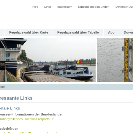
Hilfe
Links
Impressum
Nutzungsbedingungen
Datenschutz
Pegelauswahl über Karte
Pegelauswahl über Tabelle
Abo
Down
tter
eressante Links
onale Links
asser-Informationen der Bundesländer
rübergreifendes Hochwasserportal
↗
esbehörden