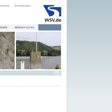
hinweise
Einstellungen
loads
Webservices