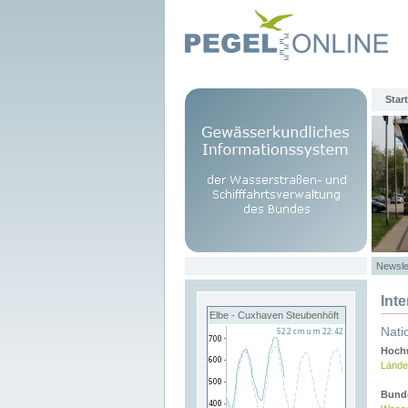
Start
Newsle
Int
Elbe - Cuxhaven Steubenhöft
Nati
Hochw
Lände
Bund