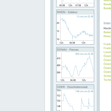
Wasse
Bunde
Bunde
RHEIN - Koblenz
Inte
Hochw
Boden
Rhein
Frank
Frank
DONAU - Passau
Luxe
Öster
Öster
Öster
Öster
Österr
Schw
Tsche
ODER - Eisenhüttenstadt