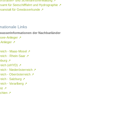
rstraßen- und Schifffahrtsverwaltung
↗
samt für Seeschifffahrt und Hydrographie
↗
sanstalt für Gewässerkunde
↗
rnationale Links
asserinformationen der Nachbarländer
see-Anlieger
↗
-Anlieger
↗
reich - Maas-Mosel
↗
reich - Rhein-Saar
↗
mburg
↗
reich (eHYD)
↗
reich - Niederösterreich
↗
reich - Oberösterreich
↗
reich - Salzburg
↗
eich - Vorarlberg
↗
eiz
↗
chien
↗