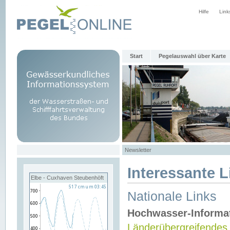
Hilfe
Link
Start
Pegelauswahl über Karte
Newsletter
Interessante L
Elbe - Cuxhaven Steubenhöft
Nationale Links
Hochwasser-Informa
Länderübergreifendes