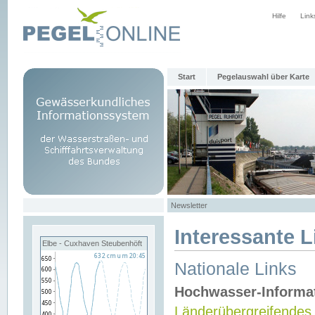
Hilfe
Link
Start
Pegelauswahl über Karte
Newsletter
Interessante L
Elbe - Cuxhaven Steubenhöft
Nationale Links
Hochwasser-Informa
Länderübergreifendes