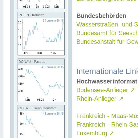
Bundesbehörden
RHEIN - Koblenz
Wasserstraßen- und Sc
Bundesamt für Seesch
Bundesanstalt für G
DONAU - Passau
Internationale Lin
Hochwasserinformat
Bodensee-Anlieger
↗
Rhein-Anlieger
↗
ODER - Eisenhüttenstadt
Frankreich - Maas-Mo
Frankreich - Rhein-Sa
Luxemburg
↗