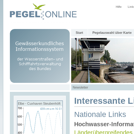
Hilfe
Link
Start
Pegelauswahl über Karte
Newsletter
Interessante L
Elbe - Cuxhaven Steubenhöft
Nationale Links
Hochwasser-Informa
Länderübergreifendes