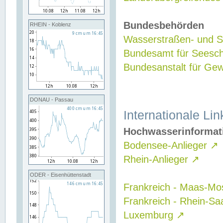
Bundesbehörden
RHEIN - Koblenz
Wasserstraßen- und Sc
Bundesamt für Seesch
Bundesanstalt für G
DONAU - Passau
Internationale Lin
Hochwasserinformat
Bodensee-Anlieger
↗
Rhein-Anlieger
↗
ODER - Eisenhüttenstadt
Frankreich - Maas-Mo
Frankreich - Rhein-Sa
Luxemburg
↗