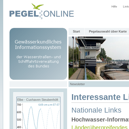
Hilfe
Link
Start
Pegelauswahl über Karte
Newsletter
Interessante L
Elbe - Cuxhaven Steubenhöft
Nationale Links
Hochwasser-Informa
Länderübergreifendes