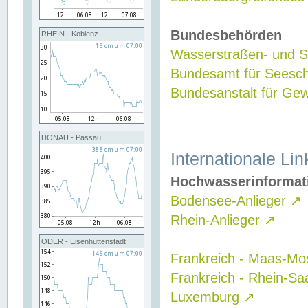
Bundesbehörden
RHEIN - Koblenz
Wasserstraßen- und Sc
Bundesamt für Seesch
Bundesanstalt für G
DONAU - Passau
Internationale Lin
Hochwasserinformat
Bodensee-Anlieger
↗
Rhein-Anlieger
↗
ODER - Eisenhüttenstadt
Frankreich - Maas-Mo
Frankreich - Rhein-Sa
Luxemburg
↗