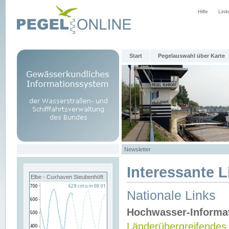
Hilfe
Link
Start
Pegelauswahl über Karte
Newsletter
Interessante L
Elbe - Cuxhaven Steubenhöft
Nationale Links
Hochwasser-Informa
Länderübergreifendes