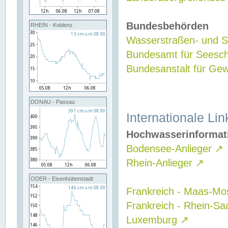
Bundesbehörden
RHEIN - Koblenz
Wasserstraßen- und Sc
Bundesamt für Seesch
Bundesanstalt für G
DONAU - Passau
Internationale Lin
Hochwasserinformat
Bodensee-Anlieger
↗
Rhein-Anlieger
↗
ODER - Eisenhüttenstadt
Frankreich - Maas-Mo
Frankreich - Rhein-Sa
Luxemburg
↗