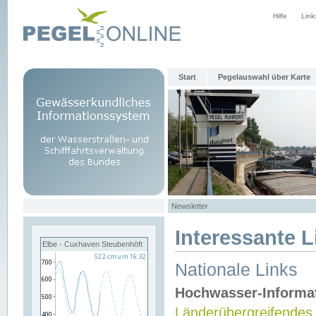
Hilfe
Link
Start
Pegelauswahl über Karte
Newsletter
Interessante L
Elbe - Cuxhaven Steubenhöft
Nationale Links
Hochwasser-Informa
Länderübergreifendes