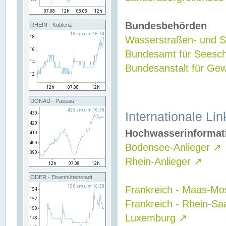
Bundesbehörden
RHEIN - Koblenz
Wasserstraßen- und Sc
Bundesamt für Seesch
Bundesanstalt für G
DONAU - Passau
Internationale Lin
Hochwasserinformat
Bodensee-Anlieger
↗
Rhein-Anlieger
↗
ODER - Eisenhüttenstadt
Frankreich - Maas-Mo
Frankreich - Rhein-Sa
Luxemburg
↗