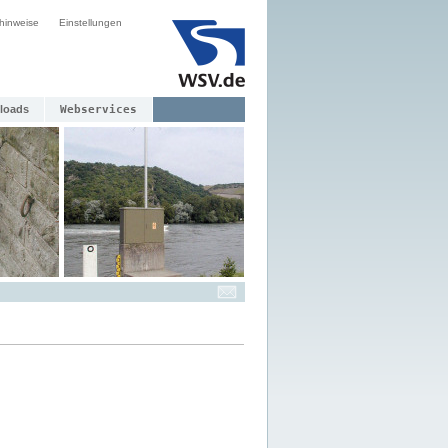
hinweise
Einstellungen
loads
Webservices