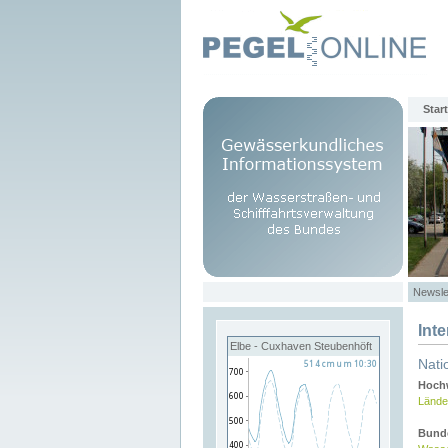
Start
Newsle
Int
Elbe - Cuxhaven Steubenhöft
Nati
Hochw
Lände
Bund