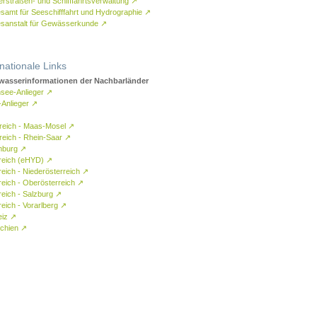
rstraßen- und Schifffahrtsverwaltung
↗
samt für Seeschifffahrt und Hydrographie
↗
sanstalt für Gewässerkunde
↗
rnationale Links
asserinformationen der Nachbarländer
see-Anlieger
↗
-Anlieger
↗
reich - Maas-Mosel
↗
reich - Rhein-Saar
↗
mburg
↗
reich (eHYD)
↗
reich - Niederösterreich
↗
reich - Oberösterreich
↗
reich - Salzburg
↗
eich - Vorarlberg
↗
eiz
↗
chien
↗