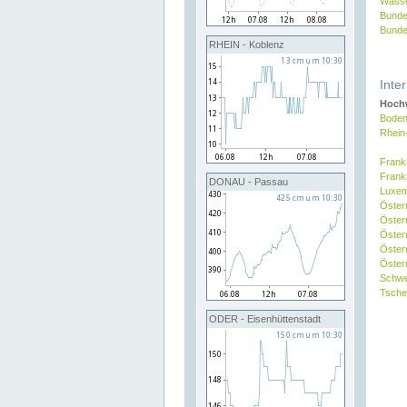
Wasse
Bunde
Bunde
RHEIN - Koblenz
Inte
Hochw
Boden
Rhein
Frank
Frank
DONAU - Passau
Luxe
Öster
Öster
Öster
Öster
Österr
Schw
Tsche
ODER - Eisenhüttenstadt