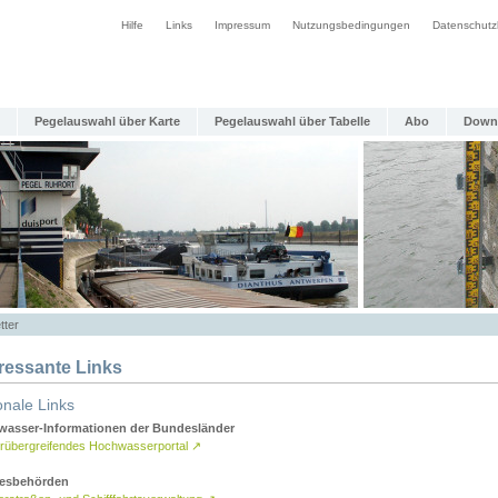
Hilfe
Links
Impressum
Nutzungsbedingungen
Datenschutz
Pegelauswahl über Karte
Pegelauswahl über Tabelle
Abo
Down
tter
eressante Links
onale Links
asser-Informationen der Bundesländer
rübergreifendes Hochwasserportal
↗
esbehörden