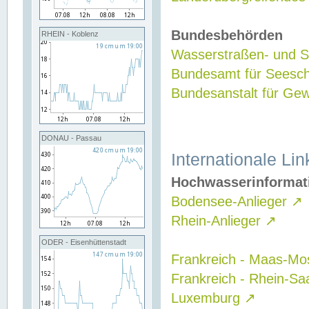
Bundesbehörden
RHEIN - Koblenz
Wasserstraßen- und Sc
Bundesamt für Seesch
Bundesanstalt für G
DONAU - Passau
Internationale Lin
Hochwasserinformat
Bodensee-Anlieger
↗
Rhein-Anlieger
↗
ODER - Eisenhüttenstadt
Frankreich - Maas-Mo
Frankreich - Rhein-Sa
Luxemburg
↗