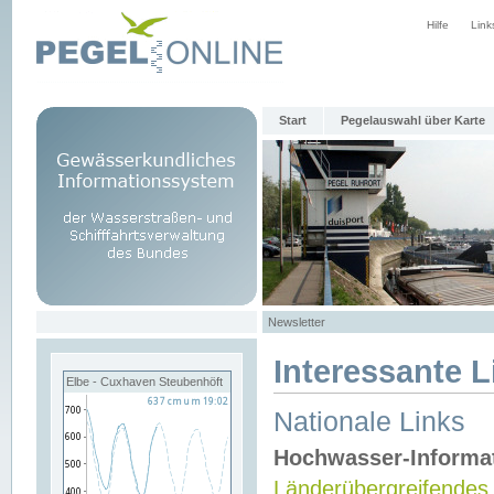
Hilfe
Link
Start
Pegelauswahl über Karte
Newsletter
Interessante L
Elbe - Cuxhaven Steubenhöft
Nationale Links
Hochwasser-Informa
Länderübergreifendes