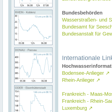
Bundesbehörden
RHEIN - Koblenz
Wasserstraßen- und Sc
Bundesamt für Seesch
Bundesanstalt für G
DONAU - Passau
Internationale Lin
Hochwasserinformat
Bodensee-Anlieger
↗
Rhein-Anlieger
↗
ODER - Eisenhüttenstadt
Frankreich - Maas-Mo
Frankreich - Rhein-Sa
Luxemburg
↗