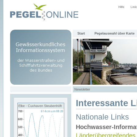
Hilfe
Link
Start
Pegelauswahl über Karte
Newsletter
Interessante L
Elbe - Cuxhaven Steubenhöft
Nationale Links
Hochwasser-Informa
Länderübergreifendes