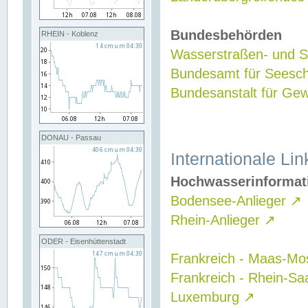
Bundesbehörden
RHEIN - Koblenz
Wasserstraßen- und Sc
Bundesamt für Seesch
Bundesanstalt für G
DONAU - Passau
Internationale Lin
Hochwasserinformat
Bodensee-Anlieger
↗
Rhein-Anlieger
↗
ODER - Eisenhüttenstadt
Frankreich - Maas-Mo
Frankreich - Rhein-Sa
Luxemburg
↗