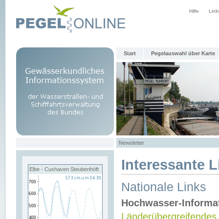
Hilfe
Link
Start
Pegelauswahl über Karte
Newsletter
Interessante L
Elbe - Cuxhaven Steubenhöft
Nationale Links
Hochwasser-Informa
Länderübergreifendes