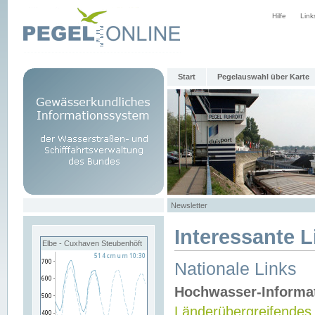
Hilfe
Link
Start
Pegelauswahl über Karte
Newsletter
Interessante L
Elbe - Cuxhaven Steubenhöft
Nationale Links
Hochwasser-Informa
Länderübergreifendes