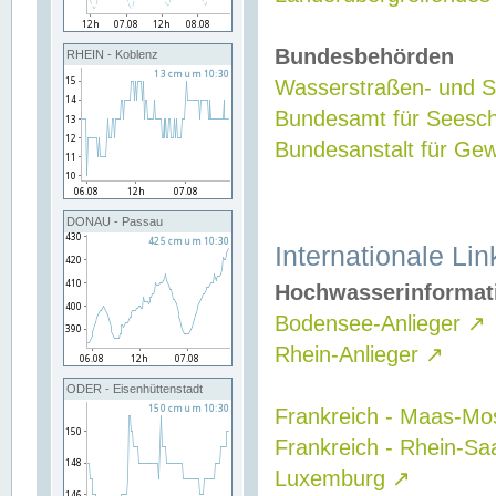
Bundesbehörden
RHEIN - Koblenz
Wasserstraßen- und Sc
Bundesamt für Seesch
Bundesanstalt für G
DONAU - Passau
Internationale Lin
Hochwasserinformat
Bodensee-Anlieger
↗
Rhein-Anlieger
↗
ODER - Eisenhüttenstadt
Frankreich - Maas-Mo
Frankreich - Rhein-Sa
Luxemburg
↗