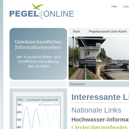
Hilfe
Link
Start
Pegelauswahl über Karte
Newsletter
Interessante L
Elbe - Cuxhaven Steubenhöft
Nationale Links
Hochwasser-Informa
Länderübergreifendes