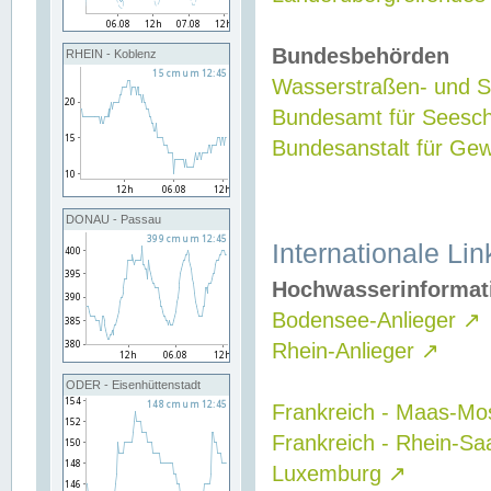
Bundesbehörden
RHEIN - Koblenz
Wasserstraßen- und Sc
Bundesamt für Seesch
Bundesanstalt für G
DONAU - Passau
Internationale Lin
Hochwasserinformat
Bodensee-Anlieger
↗
Rhein-Anlieger
↗
ODER - Eisenhüttenstadt
Frankreich - Maas-Mo
Frankreich - Rhein-Sa
Luxemburg
↗