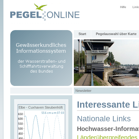
Hilfe
Link
Start
Pegelauswahl über Karte
Newsletter
Interessante L
Elbe - Cuxhaven Steubenhöft
Nationale Links
Hochwasser-Informa
Länderübergreifendes