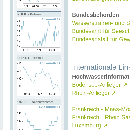
Bundesbehörden
RHEIN - Koblenz
Wasserstraßen- und Sc
Bundesamt für Seesch
Bundesanstalt für G
DONAU - Passau
Internationale Lin
Hochwasserinformat
Bodensee-Anlieger
↗
Rhein-Anlieger
↗
ODER - Eisenhüttenstadt
Frankreich - Maas-Mo
Frankreich - Rhein-Sa
Luxemburg
↗